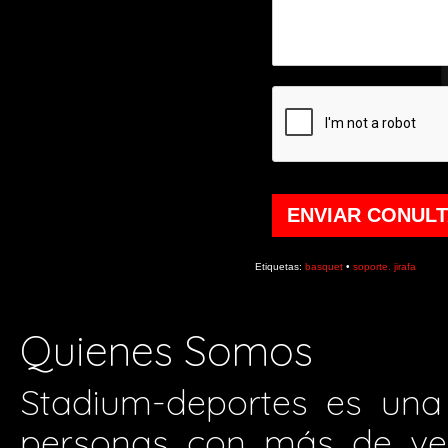
ENVIAR CONUL
Etiquetas:
basquet
•
soporte. jirafa
Quienes Somos
Stadium-deportes es una
personas con más de vei